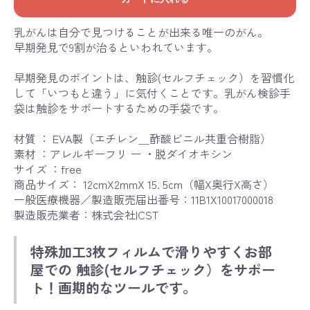
乳がんは自分で見つけることが出来る唯一のがん。
早期発見で9割が治るといわれています。
早期発見のポイントは、触診(セルフチェック）を習慣化
して「いつもと違う」に気付くことです。乳がん検診手
袋は触診をサポートするための手袋です。
材質 ： EVA製（エチレン＿酢酸ビニル共重合樹脂）
素材 ：アレルギーフリ ー ・脱ダイオキシン
サイズ ：free
商品サイズ： 12cmX2mmX 15. 5cm（幅X奥行X高さ）
一般医療機器／製造販売届出番号：11B1X10017000018
製造販売業者：株式会社ICST
特殊加工3枚フィルムで滑りやすくお部
屋での 触診(セルフチェック）をサポー
ト！画期的なツールです。